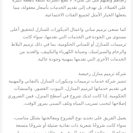
على العملاء، بل تهدف إلى تقديم الخدمات بأسعار معقولة، مما
يجعلها الخيار الأمثل لجميع الفئات الاجتماعية.
كما نسعى ترميم مباني واعمال الديكورات للمنازل لتحقيق أعلى
مستوى من الجودة في الخدمات التي نقدمها، سواء كانت
ترميمات للمنازل أو للمباني الحكومية. بما في ذلك ترميم البلاط
والرخام والسيراميك، وصيانة الكهرباء والتكييف، والعديد من
الخدمات الأخرى التي نقدمها بمهنية وجودة عالية.
شركة ترميم منازل رخيصة
تتميز شركة خدمات ترميمات وديكورات المنازل بالتفاني والمهنية
في تقديم خدماتها لترميم المنازل، البيوت، القصور، والمنشآت
الحكومية. إذا كانت لديك شروخ في أسطح المنزل، فمن الضروري
إصلاحها لتجنب تسريب المياه وتلف المبنى بمرور الوقت.
يعمل الفريق على تحديد نوع الشروخ ومعالجتها بشكل مناسب،
سواء كانت شروخًا شعرية ذات نفاذية ضئيلة أو شروخًا متسعة
تحتاج إلى معالجة أكثر تعقيدًا. وفي في حالة ترميم ترميم مباني