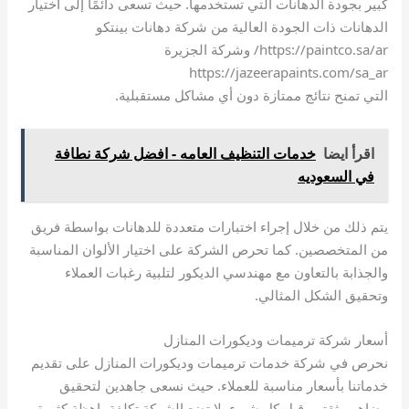
كبير بجودة الدهانات التي تستخدمها. حيث تسعى دائمًا إلى اختيار
الدهانات ذات الجودة العالية من شركة دهانات بينتكو
https://paintco.sa/ar/ وشركة الجزيرة
https://jazeerapaints.com/sa_ar
التي تمنح نتائج ممتازة دون أي مشاكل مستقبلية.
اقرأ ايضا
خدمات التنظيف العامه - افضل شركة نطافة
في السعوديه
يتم ذلك من خلال إجراء اختبارات متعددة للدهانات بواسطة فريق
من المتخصصين. كما تحرص الشركة على اختيار الألوان المناسبة
والجذابة بالتعاون مع مهندسي الديكور لتلبية رغبات العملاء
وتحقيق الشكل المثالي.
أسعار شركة ترميمات وديكورات المنازل
نحرص في شركة خدمات ترميمات وديكورات المنازل على تقديم
خدماتنا بأسعار مناسبة للعملاء. حيث نسعى جاهدين لتحقيق
رضاهم وثقتهم قبل كل شيء. لا تضع الشركة تكلفة باهظة كثيرة