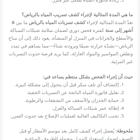
ما هي المدة المثالية لإجراء كشف تسريب المياه بالرياض؟
تعدّ المدة المثالية لإجراء
كشف تسربات المياه بالرياض
ما بين
6
أشهر إلى سنة
كفترة فحص دوري لضمان سلامة شبكات السباكة
والأسطح والخزانات في المنزل أو المنشأة. يعود ذلك إلى أن مناخ
الرياض—بشدّة حرارته صيفًا وبرودته شتاءً—مما يساهم في تمدد
وتقلص المواسير والمواد العازلة، كما يزيد فرصة حدوث التسربات
غير المرئية.
حيث أن إجراء الفحص بشكل منتظم يساعد في:
إكتشاف أي تلف مبكر قبل أن يتحول إلى مشكلة كبيرة.
تقليل فاتورة المياه الناتجة عن التسربات الخفية.
حماية الجدران والأسقف من التشققات والرطوبة.
إطالة عمر شبكات السباكة والعزل.
تجنب التكاليف العالية لعمليات الإصلاح بعد حدوث الضرر.
ملحوظة:
يُفضل إجراء كشف كامل بعد موسم الأمطار أو قبل
الصيف لضمان استعداد المنزل وتحمله للظروف المناخية