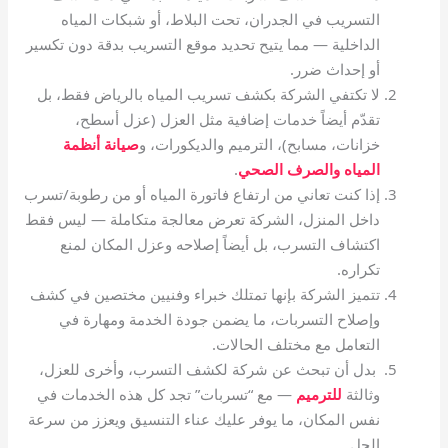
التسريب في الجدران، تحت البلاط، أو شبكات المياه
الداخلية — مما يتيح تحديد موقع التسريب بدقة دون تكسير
أو إحداث ضرر.
لا تكتفي
الشركة بكشف تسريب المياه بالرياض فقط، بل
تقدّم أيضاً خدمات إضافية مثل العزل (عزل أسطح،
خزانات، مسابح)، الترميم والديكورات، و
صيانة أنظمة
المياه والصرف الصحي
.
إذا كنت تعاني من ارتفاع فاتورة المياه أو من رطوبة/تسرب
داخل المنزل، الشركة تعرض معالجة متكاملة — ليس فقط
اكتشاف التسرب، بل أيضاً إصلاحه وعزل المكان لمنع
تكراره.
تتميز الشركة بإنها تمتلك خبراء وفنيين مختصين في كشف
وإصلاح التسربات، ما يضمن جودة الخدمة ومهارة في
التعامل مع مختلف الحالات.
بدل أن تبحث عن شركة لكشف التسرب، وأخرى للعزل،
وثالثة
للترميم
— مع “تسربات” تجد كل هذه الخدمات في
نفس المكان، ما يوفر عليك عناء التنسيق ويعزز من سرعة
الحل.