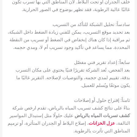
خلف الجدران أو تحت البلاط. لأن المناطق التي بها تسرب تكون
غالبًا عالية الرطوبة، فقد تظهر بوضوح في الصور الحرارية.
سادساً: تحليل الشبكة للتأكد من التسريب
بعد تحديد موقع التسريب، يمكن للفني زيادة الضغط داخل الشبكة،
ثم مراقبة إذا كان هناك إنخفاض في الضغط أو تسريب من النقطة
المحددة. مما يساعد في تأكيد وجود تسريب أم لا، ومدي حجمه.
سابعاً: إعداد تقرير فني مفصّل
بعد الفحص، تُعد الشركة تقريرًا فنيًا يحتوي على مكان التسرب
بدقة، تقييم لمدي حجمه، والتوصيات لإصلاحه. التقرير غالبًا ما
يكون موثقًا ويُسلم للعميل.
ثامناً: إقتراح حلول أو إصلاحات
بناءً على نتائج كشف تسريب المياه بالرياض، تقدم ارخص شركة
كشف تسربات المياه بالرياض
عليك حلولًا مثل إستبدال المواسير
التالفة،
عزل الخزانات
، إصلاح البلاط أو الجدران المتأثرة، أو ترميم
المناطق التي تأثرت بالرطوبة.