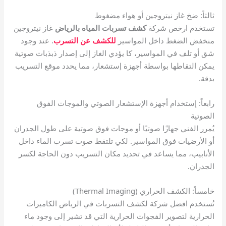
ثالثاً: ضخ غاز نيتروجين أو هواء مضغوط
تستخدم ارخص شركة
كشف تسربات المياه بالرياض
غاز نيتروجين
منخفض الضغط داخل المواسير
للكشف عن التسرب
. عند وجود
شق أو تلف في المواسير، كا يؤدي الغاز إلى إصدار ذبذبات صوتية
يمكن التقاطها بواسطة أجهزة إستشعار، مما يحدد موقع التسريب
بدقة.
رابعاً: إستخدام أجهزة الإستشعار الصوتي والموجات الفوق
الصوتية
يُمرر الفني جهازًا صوتيًا أو موجات فوق صوتية على طول الجدران
أو الأرضيات فوق المواسير. لكي تلتقط صوت تسرب الماء داخل
الأنابيب، مما يساعد في تحديد مكان التسريب دون الحاجة لكسر
الجدران.
خامساً: الكشف الحراري (Thermal Imaging)
تُستخدم افضل شركة لكشف التسربات في الرياض الكاميرات
الحرارية لتصوير الفجوات الحرارية التي قد تشير إلى وجود ماء