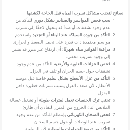
نصائح لتجنب مشاكل تسرب المياه قبل الحاجة لكشفها
يجب فحص المواسير والصنابير بشكل دوري
للتأكد من
عدم وجود تشققات أو صدأ قد يتحول لاحقًا إلى تسرب.
ال
تأكد من جودة السباكة عند البناء أو التجديد
واستخدم
مواسير معتمدة ذات قدرة على تحمل الضغط والحرارة.
مراقبة الفواتير مياه شهريًا
؛ أي ارتفاع غير مبرر قد يشير
إلى وجود تسريب مخفي.
فحص الخزانات العلوية والأرضية
للتأكد من عدم وجود
تشققات حول جسم الخزان أو تلف في العزل.
ال
تأكد من عزل الأسطح بشكل سليم
خاصة قبل موسم
الأمطار، لأن ضعف العزل يسبب تسربات خطيرة داخل
المنزل.
تجنب ترك الحنفيات تعمل لفترات طويلة
أو تشغيل غسالة
الملابس أثناء الخروج من المنزل لتفادي أي طارئ.
فحص السخان الكهربائي
بإنتظام للتأكد من عدم وجود
تسريب عند الوصلات أو حول جسم السخان.
التأكد من تهوية الحمامات والمطابخ
لأن الرطوبة