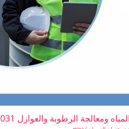
معالجة الرطوبة والعوازل 0575130031
ة - خدمات التسربات
/
mina