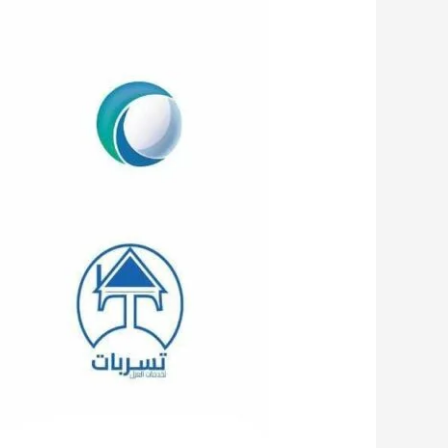
والعوازل
0575130031