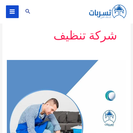
خطي
البحث
لى
لمحتوى
شركة تنظيف
خدمات
نظافة
عامه
بجده
0575130031